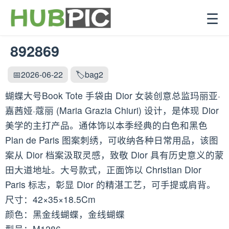
☰
892869
📅2026-06-22
🏷️bag2
蝴蝶大号Book Tote 手袋由 Dior 女装创意总监玛丽亚·
嘉茜娅·蔻丽 (Maria Grazia Chiuri) 设计，是体现 Dior
美学的主打产品。通体饰以本季经典的白色和黑色
Plan de Paris 图案刺绣，可收纳各种日常用品，该图
案从 Dior 档案汲取灵感，致敬 Dior 具有历史意义的蒙
田大道地址。大号款式，正面饰以 Christian Dior
Paris 标志，彰显 Dior 的精湛工艺，可手提或肩背。
尺寸：42×35×18.5Cm
颜色：黑金线蝴蝶，金线蝴蝶
型号：M1286