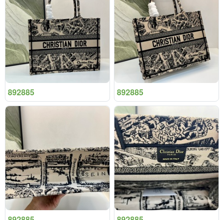
892885
892885
892885
892885