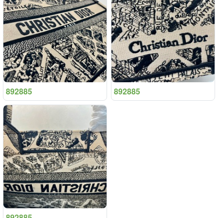
892885
892885
892885