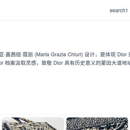
search1
·嘉茜娅·蔻丽 (Maria Grazia Chiuri) 设计，是体
r 档案汲取灵感，致敬 Dior 具有历史意义的蒙田大道地址。大号款