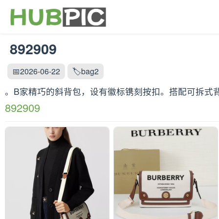
892909
📅2026-06-22
🏷️bag2
。B家精巧的斜背包，设有徽标镌刻按扣。搭配可拆式背带，点
892909