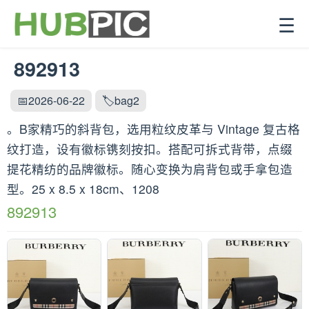
☰
892913
📅2026-06-22
🏷️bag2
。B家精巧的斜背包，选用粒纹皮革与 Vintage 复古格
纹打造，设有徽标镌刻按扣。搭配可拆式背带，点缀
提花精纺的品牌徽标。随心变换为肩背包或手拿包造
型。25 x 8.5 x 18cm、1208
892913