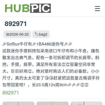
☰
892971
📅2026-06-22
🏷️bag2
🎉Softlux牛仔布🎉1BA486迷你号🎉🎉
这款迷你手提斜挎包采用进口牛仔布和小牛皮，撞色
散发出古典气息，配有一条可拆卸调节的长肩带，斜
挎，手提，肩带，满足所有背法👏👏容量空间非常
大，巨巨好用👏，绝对是时商达人们的必备款，小小
尺寸，真的太太可爱了😘😘赶紧把这款复古格调手拎
包带回家吧！，长23.5高12x底9cm🎉🎉🎉👏👏
892971