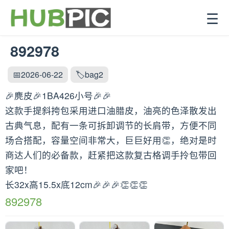
☰
892978
📅2026-06-22
🏷️bag2
🎉麂皮🎉1BA426小号🎉🎉
这款手提斜挎包采用进口油腊皮，油亮的色泽散发出
古典气息，配有一条可拆卸调节的长肩带，方便不同
场合搭配，容量空间非常大，巨巨好用👏，绝对是时
商达人们的必备款，赶紧把这款复古格调手拎包带回
家吧！
长32x高15.5x底12cm🎉🎉🎉👏👏👏
892978