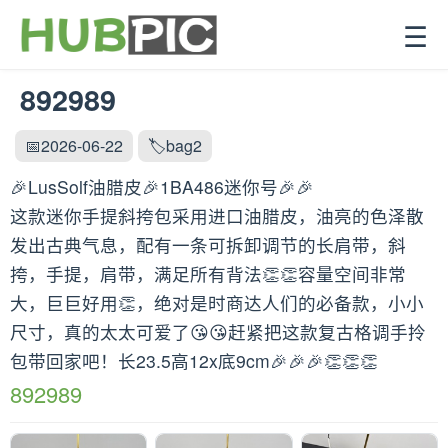
☰
892989
📅2026-06-22
🏷️bag2
🎉LusSolf油腊皮🎉1BA486迷你号🎉🎉
这款迷你手提斜挎包采用进口油腊皮，油亮的色泽散
发出古典气息，配有一条可拆卸调节的长肩带，斜
挎，手提，肩带，满足所有背法👏👏容量空间非常
大，巨巨好用👏，绝对是时商达人们的必备款，小小
尺寸，真的太太可爱了😘😘赶紧把这款复古格调手拎
包带回家吧！长23.5高12x底9cm🎉🎉🎉👏👏👏
892989