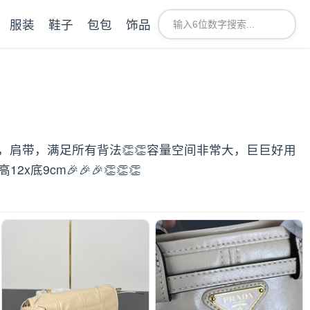
服装
鞋子
包包
饰品
肩带，满足所有背法👏👏容量空间非常大，巨巨好用
cm🎉🎉🎉👏👏👏