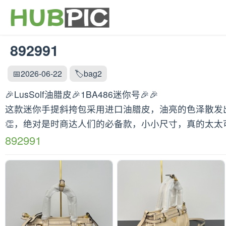
892991
📅2026-06-22
🏷️bag2
🎉LusSolf油腊皮🎉1BA486迷你号🎉🎉
这款迷你手提斜挎包采用进口油腊皮，油亮的色泽散发出
👏，绝对是时商达人们的必备款，小小尺寸，真的太太可爱了
892991