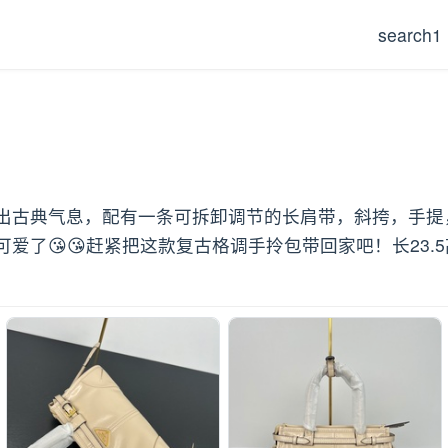
search1
古典气息，配有一条可拆卸调节的长肩带，斜挎，手提，
😘赶紧把这款复古格调手拎包带回家吧！长23.5高12x底9