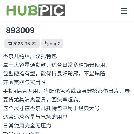
☰
893009
📅2026-06-22
🏷️bag2
香奈儿鳄鱼压纹托特包
属于大容量通勤款，适合日常多种场景使用。
包型硬挺有型，能保持良好轮廓，不显塌陷
兼顾美观与实用性
手提+肩背两用，搭配浅色系或西装穿搭都很出片，春
夏背尤其清爽显贵，回头率超高。
这个尺寸在香奈儿托特包中属于经典大号
适合追求容量与气场的用户
日常使用完全无压力
款号:6126 全皮