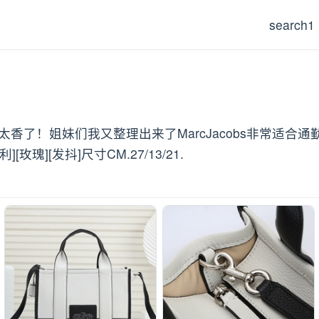
search1
托特包也太香了！姐妹们我又整理出来了MarcJacobs非常
][发抖]尺寸CM.27/13/21.