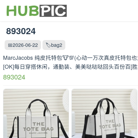
893024
📅2026-06-22
🏷️bag2
MarcJacobs 纯皮托特包🐮💯(心动一万次真皮
[OK]每日穿搭休闲，通勤装、美美哒哒哒回头百份百[胜利][玫瑰
893024