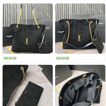
893038
893038