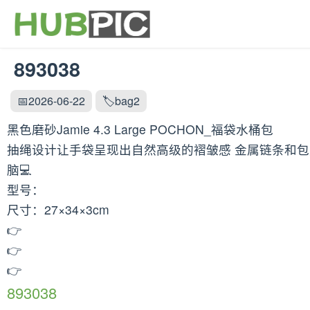
893038
📅2026-06-22
🏷️bag2
黑色磨砂Jamie 4.3 Large POCHON_福袋水桶包
抽绳设计让手袋呈现出自然高级的褶皱感 金属链条和包身
脑💻
型号：
尺寸：27×34×3cm
👉
👉
👉
893038