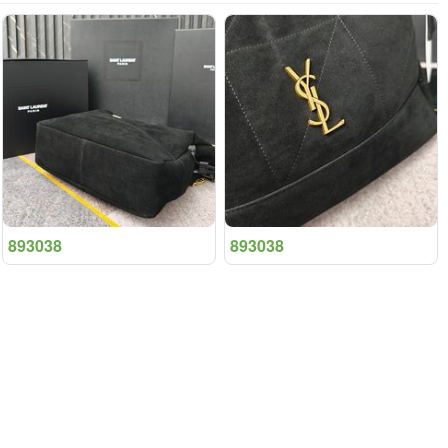
893038
893038