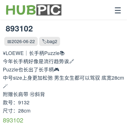
☰
893102
📅2026-06-22
🏷️bag2
¥LOEWE｜长手柄Puzzle📚
今年长手柄好像是流行趋势诶🔗
Puzzle也长出了长手柄🎮
中号size上身更加松弛 男生女生都可以驾驭 底宽28cm
🪄
附赠长肩带 🉑斜背
款号：9132
尺寸：28cm
893102