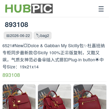
☰
893108
📅2026-06-22
🏷️bag2
6521#New💥Dolce & Gabban My Sicilly包✨杜嘉班纳
专柜同步最新款😍Sicily 100%正㊣版复制，又酷又
飒，气质女神范必备🤩插入式摁扣Plug-in button🌟中
号Size：19x21x14
893108