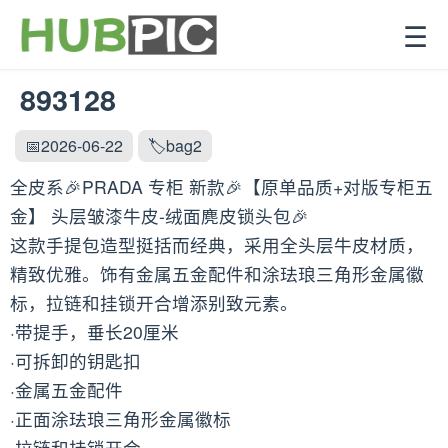
☰
893128
📅2026-06-22
🏷️bag2
全皮系🎉PRADA 专柜 新款🎉【原单品质+对版专柜五
金】 头层皱漆牛皮-绒面麂皮锁头包🎉
这款手提包造型挺括而经典，采用全头层牛皮材质，
精致优雅。饰有金属五金配件和涂珐琅三角形金属徽
标，拉链和挂锁开合增添别致元素。
·带提手，垂长20厘米
·可拆卸的钥匙扣
·金属五金配件
·正面涂珐琅三角形金属徽标
·拉链和挂锁开合