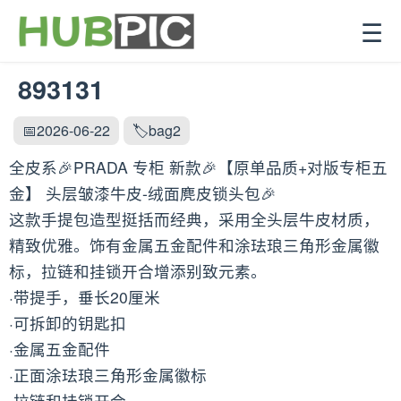
☰
893131
📅2026-06-22
🏷️bag2
全皮系🎉PRADA 专柜 新款🎉【原单品质+对版专柜五
金】 头层皱漆牛皮-绒面麂皮锁头包🎉
这款手提包造型挺括而经典，采用全头层牛皮材质，
精致优雅。饰有金属五金配件和涂珐琅三角形金属徽
标，拉链和挂锁开合增添别致元素。
·带提手，垂长20厘米
·可拆卸的钥匙扣
·金属五金配件
·正面涂珐琅三角形金属徽标
·拉链和挂锁开合