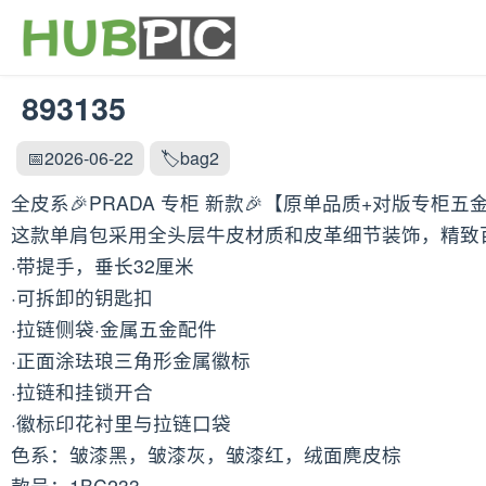
893135
📅2026-06-22
🏷️bag2
全皮系🎉PRADA 专柜 新款🎉【原单品质+对版专柜五
这款单肩包采用全头层牛皮材质和皮革细节装饰，精致百
·带提手，垂长32厘米
·可拆卸的钥匙扣
·拉链侧袋·金属五金配件
·正面涂珐琅三角形金属徽标
·拉链和挂锁开合
·徽标印花衬里与拉链口袋
色系：皱漆黑，皱漆灰，皱漆红，绒面麂皮棕
款号：1BC233