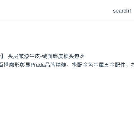
search1
金】 头层皱漆牛皮-绒面麂皮锁头包🎉
搭廓形彰显Prada品牌精髓。搭配金色金属五金配件