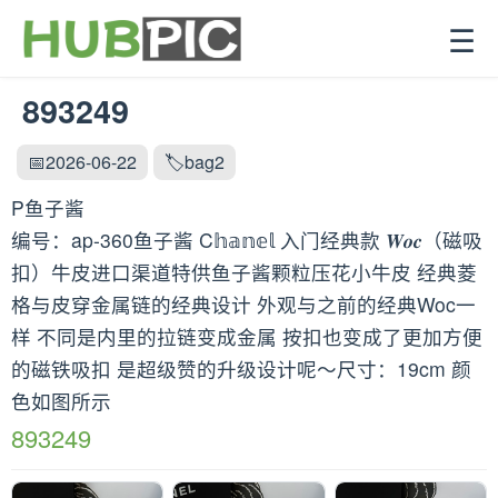
☰
893249
📅2026-06-22
🏷️bag2
P鱼子酱
编号：ap-360鱼子酱 C𝕙𝕒𝕟𝕖𝕝 入门经典款 𝑾𝒐𝒄（磁吸
扣）牛皮进口渠道特供鱼子酱颗粒压花小牛皮 经典菱
格与皮穿金属链的经典设计 外观与之前的经典Woc一
样 不同是内里的拉链变成金属 按扣也变成了更加方便
的磁铁吸扣 是超级赞的升级设计呢～尺寸：19cm 颜
色如图所示
893249