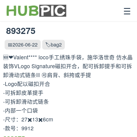
☰
893275
📅2026-06-22
🏷️bag2
🆕❤Valent**** loco手工绣珠手袋，施华洛世奇 仿水晶
装饰VLogo Signature磁扣开合，配可拆卸提手和可拆
卸滑动式链条⛓️ 🉑️肩背、斜挎或手提
-Logo配以磁扣开合
-可拆卸皮革提手
-可拆卸滑动式链条
-内部一个口袋
-尺寸：27✖️13✖️6cm
-款号：9912