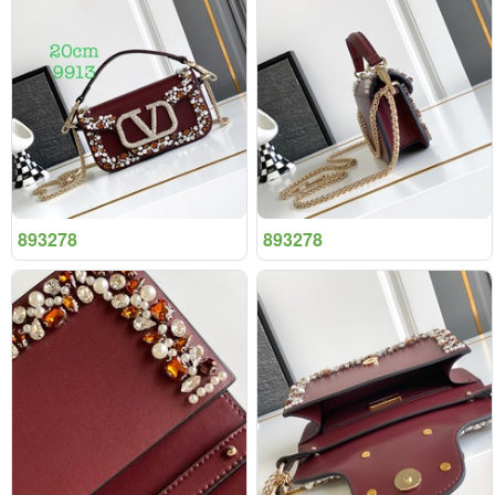
893278
893278