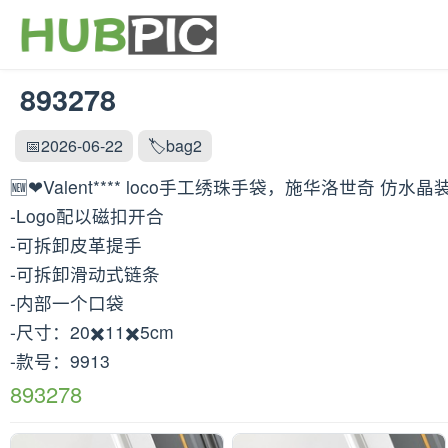
893278
📅2026-06-22
🏷️bag2
🆕❤Valent**** loco手工绣珠手袋，施华洛世奇 仿
-Logo配以磁扣开合
-可拆卸皮革提手
-可拆卸滑动式链条
-内部一个口袋
-尺寸：20✖️11✖️5cm
-款号：9913
893278