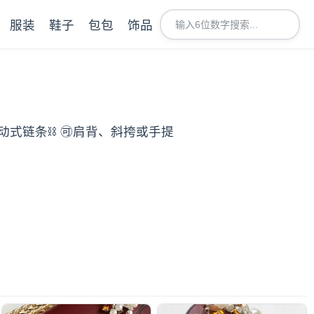
服装
鞋子
包包
饰品
滑动式链条⛓️ 🉑️肩背、斜挎或手提