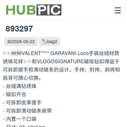
☰
893297
📅2026-06-22
🏷️bag2
✨✨🆕🆕VALENT**** GARAVANI Loco手袋丝绒材质
绣珠花样✨✨和VLOGOSIGNATURE磁吸钻扣得益于
可拆卸提手和滑动链条的设计，手持、肘挎、斜挎和
肩背可随心切换。
- 丝绒满钻琇珠
- 磁扣开合
- 可拆卸皮革提手
- 可拆卸滑动链条肩带
- 内置一个口袋
- 尺寸: 27×13x6cm