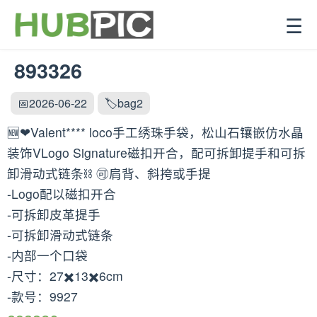
☰
893326
📅2026-06-22
🏷️bag2
🆕❤Valent**** loco手工绣珠手袋，松山石镶嵌仿水晶
装饰VLogo Signature磁扣开合，配可拆卸提手和可拆
卸滑动式链条⛓️ 🉑️肩背、斜挎或手提
-Logo配以磁扣开合
-可拆卸皮革提手
-可拆卸滑动式链条
-内部一个口袋
-尺寸：27✖️13✖️6cm
-款号：9927