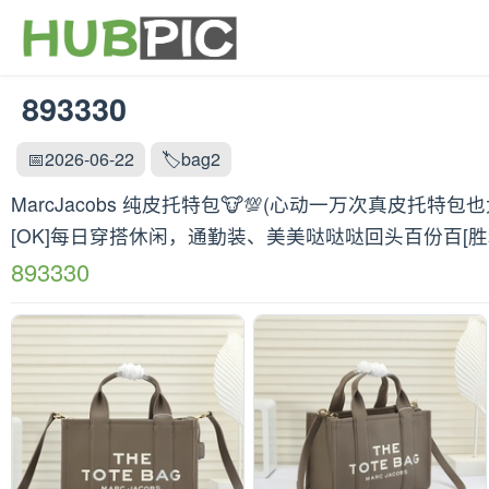
893330
📅2026-06-22
🏷️bag2
MarcJacobs 纯皮托特包🐮💯(心动一万次真皮
[OK]每日穿搭休闲，通勤装、美美哒哒哒回头百份百[胜利][玫瑰
893330