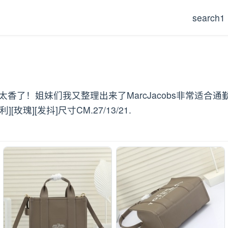
search1
托特包也太香了！姐妹们我又整理出来了MarcJacobs非常
][发抖]尺寸CM.27/13/21.