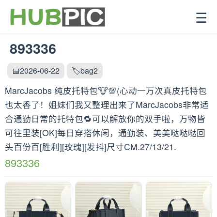
☰
893336
📅2026-06-22
🏷️bag2
MarcJacobs 纯皮托特包🐮💯(心动一万次真皮托特包
也太香了！姐妹们我又整理出来了MarcJacobs非常适
合通勤日常的托特包🔁可以解放你的双手啦，万物皆
可往里装[OK]每日穿搭休闲，通勤装、美美哒哒哒回
头百份百[胜利][玫瑰][发抖]尺寸CM.27/13/21.
893336