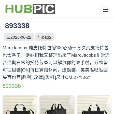
☰
893338
📅2026-06-22
🏷️bag2
MarcJacobs 纯皮托特包🐮💯(心动一万次真皮托特包
也太香了！姐妹们我又整理出来了MarcJacobs非常适
合通勤日常的托特包🔁可以解放你的双手啦，万物皆
可往里装[OK]每日穿搭休闲，通勤装、美美哒哒哒回
头百份百[胜利][玫瑰][发抖]尺寸CM.27/13/21.
893338