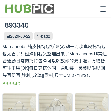
☰
893340
📅2026-06-22
🏷️bag2
MarcJacobs 纯皮托特包🐮💯(心动一万次真皮托特包
也太香了！姐妹们我又整理出来了MarcJacobs非常适
合通勤日常的托特包🔁可以解放你的双手啦，万物皆
可往里装[OK]每日穿搭休闲，通勤装、美美哒哒哒回
头百份百[胜利][玫瑰][发抖]尺寸CM.27/13/21.
893340