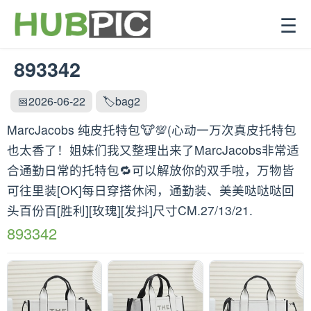
☰
893342
📅2026-06-22
🏷️bag2
MarcJacobs 纯皮托特包🐮💯(心动一万次真皮托特包
也太香了！姐妹们我又整理出来了MarcJacobs非常适
合通勤日常的托特包🔁可以解放你的双手啦，万物皆
可往里装[OK]每日穿搭休闲，通勤装、美美哒哒哒回
头百份百[胜利][玫瑰][发抖]尺寸CM.27/13/21.
893342