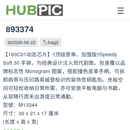
☰
893374
📅2026-06-22
🏷️bag2
【163C01动态芯片】‼️顶级原单、加强版‼️Speedy
Soft 30 手袋，为经典设计注入现代韵致。包身覆以品
牌标志性 Monogram 图案，搭配撞色皮革手柄、可拆
卸肩带与压印路易威登标识的装饰性钥匙包。充裕空
间可轻松收纳日常所需，亦可安放平板电脑与书籍，
从容随行周末出游或日常通勤。
型號：M13344
尺寸：30 x 21 x 17 厘米
(长度 x 高 x 宽)