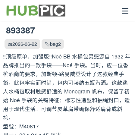
☰
893387
📅2026-06-22
🏷️bag2
‼️顶级原单、加强版‼️Noé BB 水桶包灵感源自 1932 年
品牌推出的一款手袋——Noé 手袋。当时，应一位香
槟酒商的要求，加斯顿-路易威登设计了这款经典手
袋，此包牢实而时尚，包内可装纳五瓶汽酒。这款迷
人水桶包取材触感舒适的 Monogram 帆布，保留了初
始 Noé 手袋的关键特征：标志性造型和抽绳封口，适
用于现代生活。可调节皮革肩带确保舒适肩背或斜
挎。
型號：M40817
尺寸：22 x 24 x 15 厘米