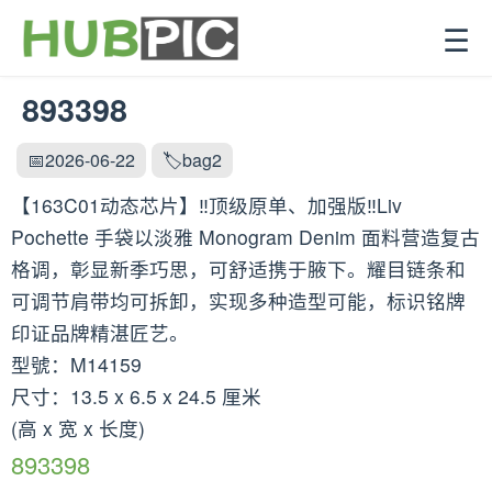
☰
893398
📅2026-06-22
🏷️bag2
【163C01动态芯片】‼️顶级原单、加强版‼️Liv
Pochette 手袋以淡雅 Monogram Denim 面料营造复古
格调，彰显新季巧思，可舒适携于腋下。耀目链条和
可调节肩带均可拆卸，实现多种造型可能，标识铭牌
印证品牌精湛匠艺。
型號：M14159
尺寸：13.5 x 6.5 x 24.5 厘米
(高 x 宽 x 长度)
893398