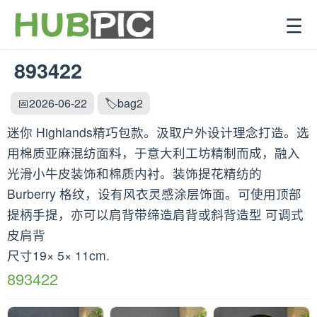
☰
893422
📅2026-06-22
🏷️bag2
迷你 Highlands精巧包款。汲取户外设计理念打造。选
用棉质亚麻混纺面料，于意大利工坊精制而成，融入
光滑小牛皮装饰和棉质内衬。装饰提花精纺的
Burberry 格纹，设有风衣灵感涂层饰面。可使用顶部
提柄手提，亦可以肩背带缔造肩背或斜背造型 可调式
皮肩背
尺寸19× 5× 11cm.
893422