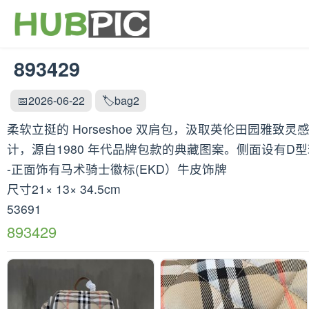
893429
📅2026-06-22
🏷️bag2
柔软立挺的 Horseshoe 双肩包，汲取英伦田园雅
计，源自1980 年代品牌包款的典藏图案。侧面设有
-正面饰有马术骑士徽标(EKD）牛皮饰牌
尺寸21× 13× 34.5cm
53691
893429