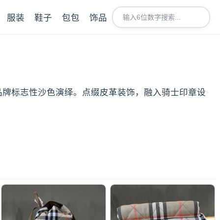
服装
鞋子
包包
饰品
纹，以品牌标志性沙色演绎。点缀皮革装饰，融入骑士印章设