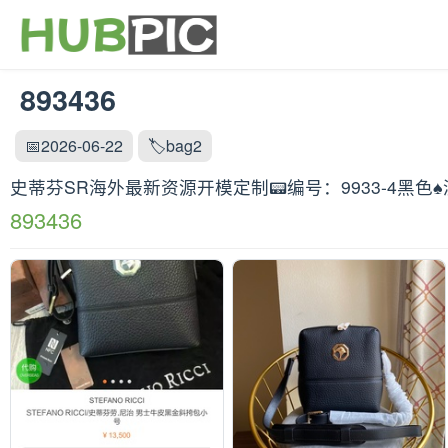
893436
📅2026-06-22
🏷️bag2
史蒂芬SR海外最新资源开模定制📟编号：9933-4黑色
893436