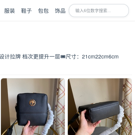
服装
鞋子
包包
饰品
拉牌 档次更提升一层🎟尺寸：21cm22cm6cm