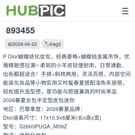
☰
893455
📅2026-06-22
🏷️bag2
P Dior蝴蝶结化妆包，经典菱格+蝴蝶结金属吊饰，优
雅精致感拉满✨柔软的小羊皮轻便耐用，日常通勤、
出街都超适合！手提+斜挎两用，灵活百搭，内部空间
能装化妆品等小物实用又时髦春夏搭配浅色系穿搭，
轻松提升造型感，是功能与颜值兼具的时尚单品
2026春夏女包半定型皮包迷你
地区：巴黎季度：2026春夏品牌：
Dior迪奥尺寸：17x10.5x8厘米(长x高x宽)
型号：S2603PUQA_M39Z
款式：迷你化妆包