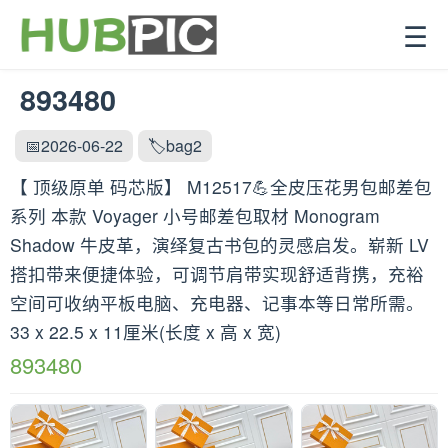
☰
893480
📅2026-06-22
🏷️bag2
【 顶级原单 码芯版】 M12517💪全皮压花男包邮差包
系列 本款 Voyager 小号邮差包取材 Monogram
Shadow 牛皮革，演绎复古书包的灵感启发。崭新 LV
搭扣带来便捷体验，可调节肩带实现舒适背携，充裕
空间可收纳平板电脑、充电器、记事本等日常所需。
33 x 22.5 x 11厘米(长度 x 高 x 宽)
893480