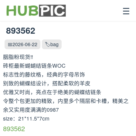
☰
893562
📅2026-06-22
🏷️bag
胭脂粉现货‼️
砖柜最新蝴蝴结链条WOC
标志性的藤纹格，经典的字母吊饰
别致的蝴蝶结设计，搭配柔软的羊皮
优雅又时尚，亮点在于绝美的蝴蝶结链条
令整个包更加的精致，内里多个隔层和卡槽，精美之
余又实用度满满的0987
size：21*11.5*7cm
893562