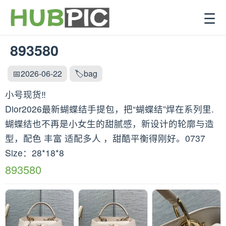
☰
893580
📅2026-06-22
🏷️bag
小号现货‼️
Dior2026最新蝴蝶结手提包，把“蝴蝶结”焊在系列里.
蝴蝶结也不再是小女生的甜腻感，新设计的轮廓与造
型，配色 丰富 适配多人 ，甜酷平衡得刚好。0737
Size：28*18*8
893580