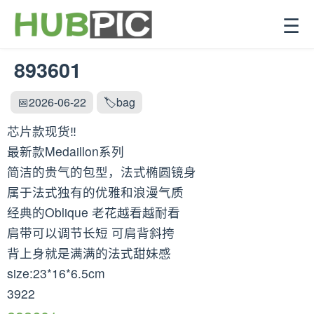
☰
893601
📅2026-06-22
🏷️bag
芯片款现货‼️
最新款Medaillon系列
简洁的贵气的包型，法式椭圆镜身
属于法式独有的优雅和浪漫气质
经典的Oblique 老花越看越耐看
肩带可以调节长短 可肩背斜挎
背上身就是满满的法式甜妹感
size:23*16*6.5cm
3922