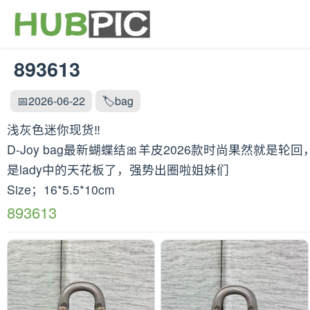
893613
📅2026-06-22
🏷️bag
浅灰色迷你现货‼️
D-Joy bag最新蝴蝶结🎀羊皮2026款时尚果
是lady中的天花板了，强势出圈啦姐妹们
Size；16*5.5*10cm
893613