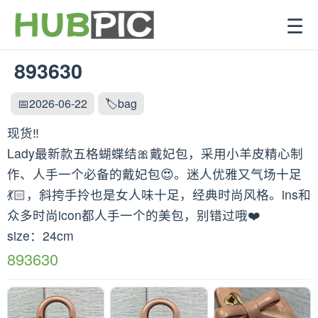
☰
893630
📅2026-06-22
🏷️bag
现货‼️
Lady最新款五格蝴蝶结🎀戴妃包，采用小羊皮精心制
作、人手一个必备的戴妃包😍。迷人优雅又气场十足
💃🏻，斜挎手拎也是女人味十足，经典时尚风格。ins和
众多时尚icon都人手一个的美包，别错过哦❤️
size：24cm
893630