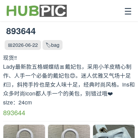
☰
893644
📅2026-06-22
🏷️bag
现货‼️
Lady最新款五格蝴蝶结🎀戴妃包，采用小羊皮精心制
作、人手一个必备的戴妃包😍。迷人优雅又气场十足
💃🏻，斜挎手拎也是女人味十足，经典时尚风格。ins和
众多时尚icon都人手一个的美包，别错过哦❤️
size：24cm
893644