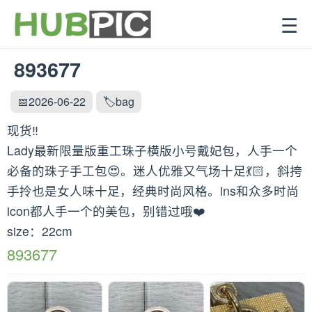
☰
893677
📅2026-06-22
🏷️bag
现货‼️
Lady最新限量版重工珠子横版小号戴妃包，人手一个
必备的珠子手工包😍。迷人优雅又气场十足💃🏻，斜挎
手拎也是女人味十足，经典时尚风格。ins和众多时尚
icon都人手一个的美包，别错过哦❤️
size：22cm
893677