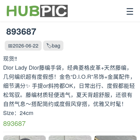
☰
893687
📅2026-06-22
🏷️bag
现货‼️
Dior Lady Dior藤编手袋，经典菱格皮革+天然藤编，
几何编织超有度假感！金色“D.I.O.R”吊饰+金属配件，
细节满分✨ 手提or斜挎都OK，日常出行、度假都能轻
松驾驭。藤编材质轻便透气，夏天背超舒服，还很有
自然气息～搭配简约或度假风穿搭，优雅又时髦！
Size：24cm
893687