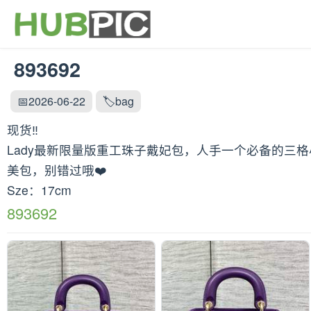
893692
📅2026-06-22
🏷️bag
现货‼️
Lady最新限量版重工珠子戴妃包，人手一个必备的三格小
美包，别错过哦❤️
Sze：17cm
893692