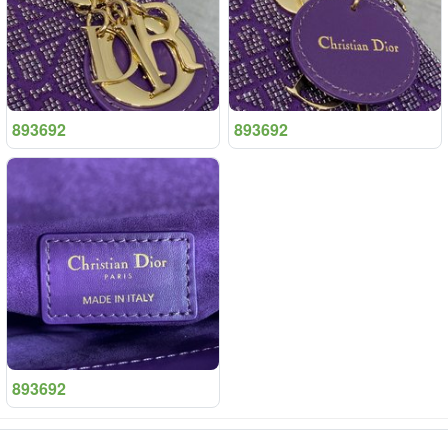
893692
893692
893692