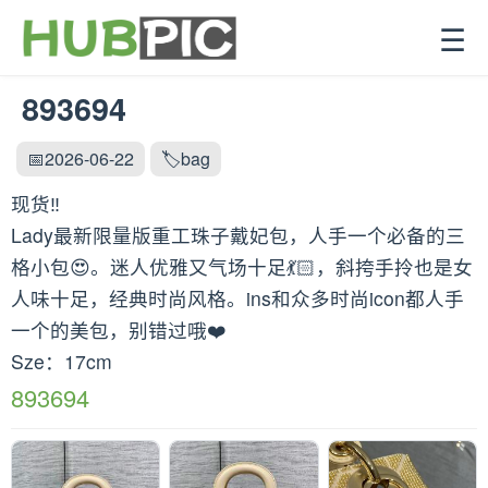
☰
893694
📅2026-06-22
🏷️bag
现货‼️
Lady最新限量版重工珠子戴妃包，人手一个必备的三
格小包😍。迷人优雅又气场十足💃🏻，斜挎手拎也是女
人味十足，经典时尚风格。ins和众多时尚icon都人手
一个的美包，别错过哦❤️
Sze：17cm
893694