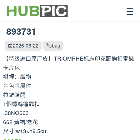
☰
893731
📅2026-06-22
🏷️bag
【特级进口原厂皮】TRIOMPHE标志印花配鉤扣零錢
卡片包
襯裡：織物
金色金屬件
拉鏈鎖閉
1個螺絲鑰匙扣
.38NO663
662 黃褐/老花
尺寸:w13×h9.5cm