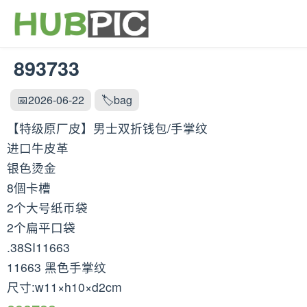
893733
📅2026-06-22
🏷️bag
【特级原厂皮】男士双折钱包/手掌纹
进口牛皮革
银色烫金
8個卡槽
2个大号纸币袋
2个扁平口袋
.38SI11663
11663 黑色手掌纹
尺寸:w11×h10×d2cm