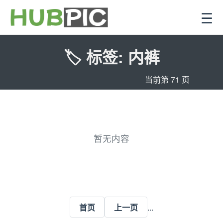
☰
🏷️ 标签: 内裤
当前第 71 页
暂无内容
...
首页
上一页