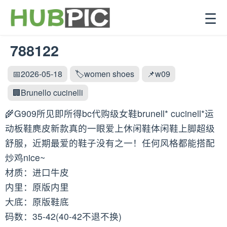
☰
788122
📅2026-05-18
🏷️women shoes
📌w09
🏢Brunello cucinelli
🌾G909所见即所得bc代购级女鞋brunell* cucinell*运
动板鞋麂皮新款真的一眼爱上休闲鞋体闲鞋上脚超级
舒服，近期最爱的鞋子没有之一！任何风格都能搭配
炒鸡nice~
材质：进口牛皮
内里：原版内里
大底：原版鞋底
码数：35-42(40-42不退不换)