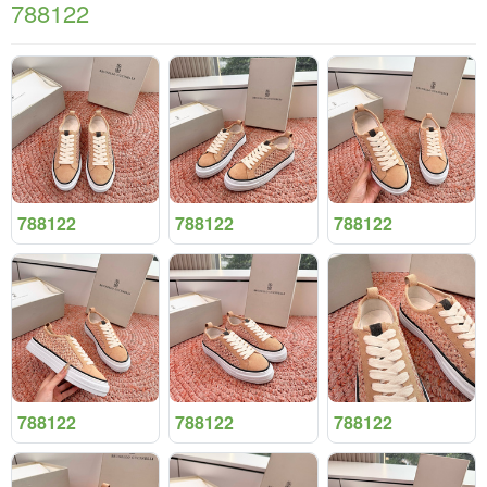
788122
788122
788122
788122
788122
788122
788122