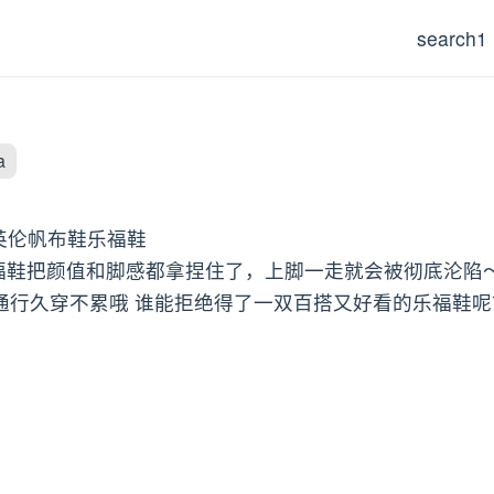
search1
a
本 英伦帆布鞋乐福鞋
福鞋把颜值和脚感都拿捏住了，上脚一走就会被彻底沦陷
常通行久穿不累哦 谁能拒绝得了一双百搭又好看的乐福鞋