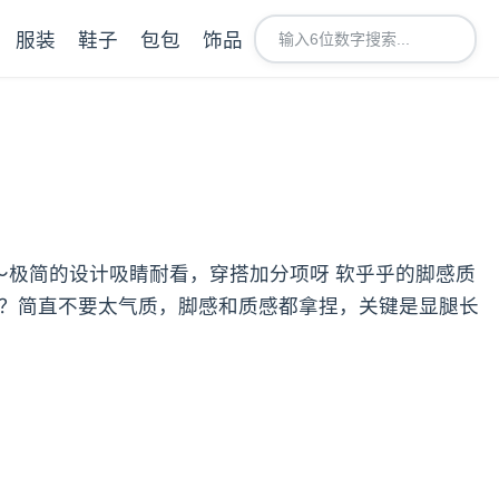
服装
鞋子
包包
饰品
～极简的设计吸睛耐看，穿搭加分项呀 软乎乎的脚感质
呢？简直不要太气质，脚感和质感都拿捏，关键是显腿长