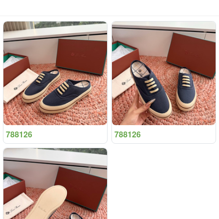
788126
788126