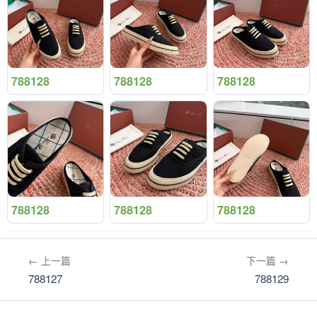
788128
788128
788128
788128
788128
788128
← 上一篇
下一篇 →
788127
788129